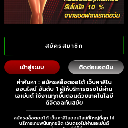
สมัครสมาชิก
เข้าสู่ระบบ
ติดต่อแอดมิน
คำค้นหา : สมัครสล็อตออโต้ เว็บคาสิโน
ออนไลน์ อันดับ 1 ผู้ให้บริการตรงไม่ผ่าน
เอเย่นต์ ใช้งานทุกขั้นตอนด้วยเทคโนโลยี
ดิจิตอลทันสมัย
สมัครสล็อตออโต้ เว็บคาสิโนออนไลน์ที่ใหญ่ที่สุด ให้
บริการเกมพนันทุกชนิด เว็บตรงไม่ผ่านเอเย่นต์