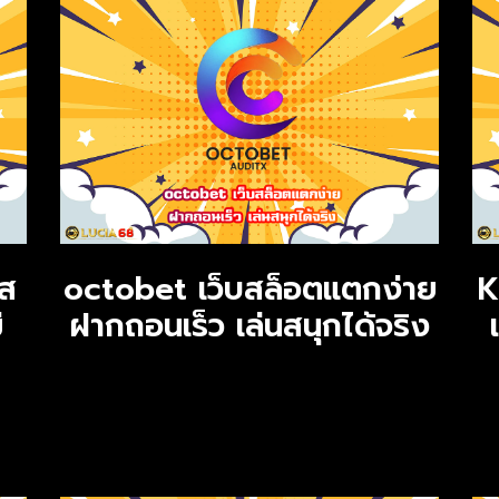
ัส
octobet เว็บสล็อตแตกง่าย
K
่
ฝากถอนเร็ว เล่นสนุกได้จริง