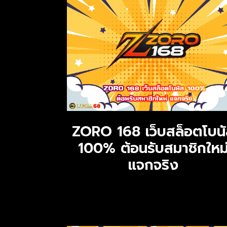
ZORO 168 เว็บสล็อตโบน
100% ต้อนรับสมาชิกใหม
แจกจริง