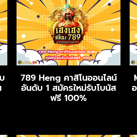
789 Heng คาสิโนออนไลน์
็บ
อันดับ 1 สมัครใหม่รับโบนัส
อ
น
ฟรี 100%