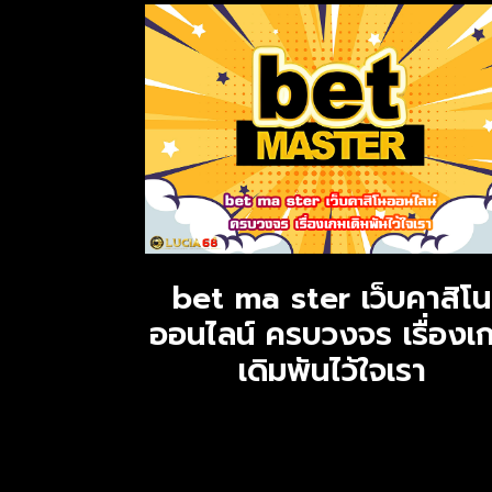
bet ma ster เว็บคาสิโน
ออนไลน์ ครบวงจร เรื่องเ
เดิมพันไว้ใจเรา