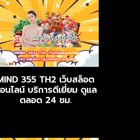
MIND 355 TH2 เว็บสล็อต
อนไลน์ บริการดีเยี่ยม ดูแล
ตลอด 24 ชม.