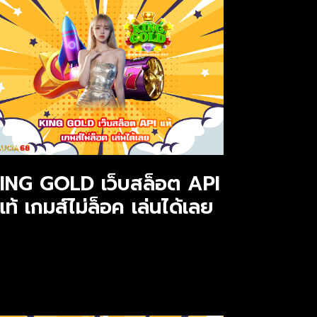
ING GOLD เว็บสล็อต API
แท้ เกมส์ไม่ล็อค เล่นได้เลย