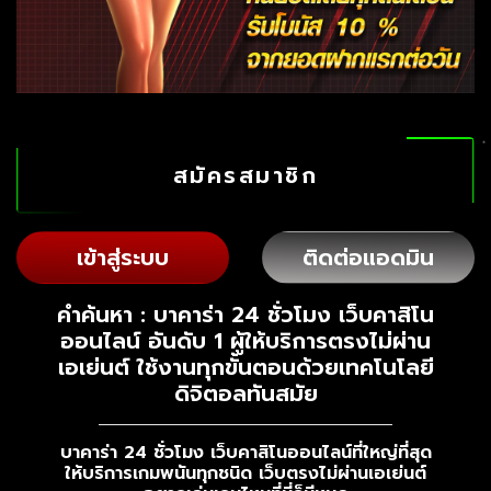
สมัครสมาชิก
เข้าสู่ระบบ
ติดต่อแอดมิน
คำค้นหา : บาคาร่า 24 ชั่วโมง เว็บคาสิโน
ออนไลน์ อันดับ 1 ผู้ให้บริการตรงไม่ผ่าน
เอเย่นต์ ใช้งานทุกขั้นตอนด้วยเทคโนโลยี
ดิจิตอลทันสมัย
บาคาร่า 24 ชั่วโมง เว็บคาสิโนออนไลน์ที่ใหญ่ที่สุด
ให้บริการเกมพนันทุกชนิด เว็บตรงไม่ผ่านเอเย่นต์