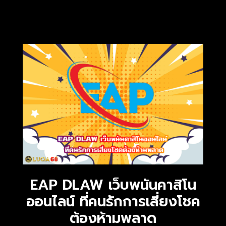
EAP DLAW เว็บพนันคาสิโน
ออนไลน์ ที่คนรักการเสี่ยงโชค
ต้องห้ามพลาด