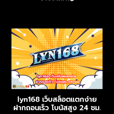
lyn168 เว็บสล็อตแตกง่าย
ฝากถอนเร็ว โบนัสสูง 24 ชม.