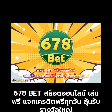
678 BET สล็อตออนไลน์ เล่น
ฟรี แจกเครดิตฟรีทุกวัน ลุ้นรับ
รางวัลใหญ่