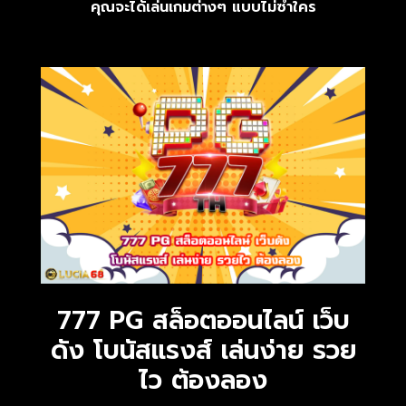
คุณจะได้เล่นเกมต่างๆ แบบไม่ซ้ำใคร
777 PG สล็อตออนไลน์ เว็บ
ดัง โบนัสแรงส์ เล่นง่าย รวย
ไว ต้องลอง