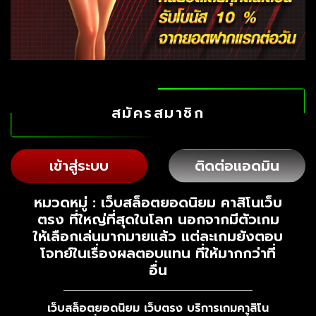
สมัครสมาชิก
เข้าสู่ระบบ
ติดต่อแอดมิน
หมวดหมู่ : เว็บสล็อตยอดนิยม คาสิโนเว็บ
ตรง ที่ใหญ่ที่สุดในโลก นอกจากมีตัวเกม
ให้เลือกเล่นมากมายแล้ว แต่ละเกมยังตอบ
โจทย์ในเรื่องผลตอบแทน ที่ให้มากกว่าที่
อื่น
เว็บสล็อตยอดนิยม เว็บตรง บริการเกมคาสิโน