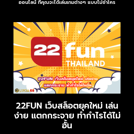
ออนไลน์ ที่คุณจะได้เล่นเกมต่างๆ แบบไม่ซ้ำใคร
22FUN เว็บสล็อตยุคใหม่ เล่น
ง่าย แตกกระจาย ทำกำไรได้ไม่
อั้น