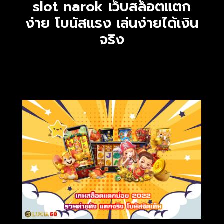
slot narok เว็บสล็อตแตก
ง่าย โบนัสแรง เล่นง่ายได้เงิน
จริง