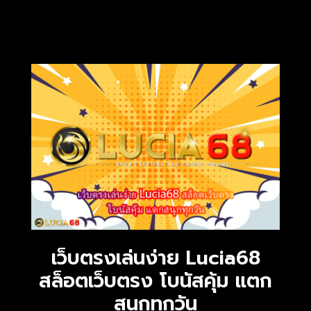
เว็บตรงเล่นง่าย Lucia68
สล็อตเว็บตรง โบนัสคุ้ม แตก
สนุกทุกวัน