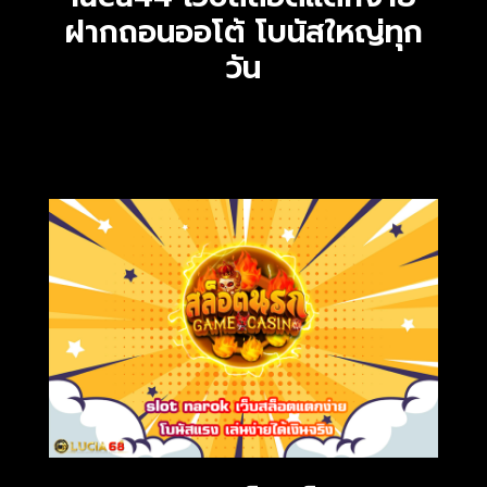
ฝากถอนออโต้ โบนัสใหญ่ทุก
วัน