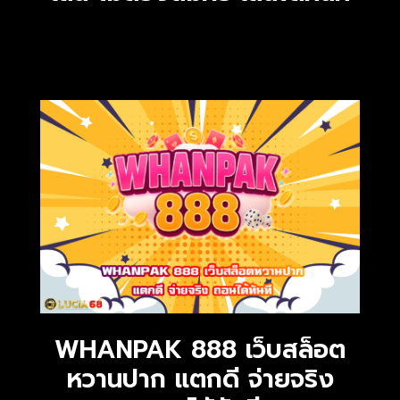
WHANPAK 888 เว็บสล็อต
หวานปาก แตกดี จ่ายจริง