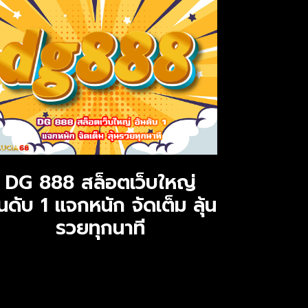
DG 888 สล็อตเว็บใหญ่
ันดับ 1 แจกหนัก จัดเต็ม ลุ้น
รวยทุกนาที