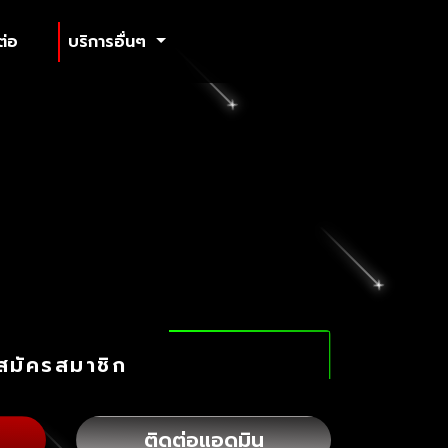
ต่อ
บริการอื่นๆ
สมัครสมาชิก
ติดต่อแอดมิน