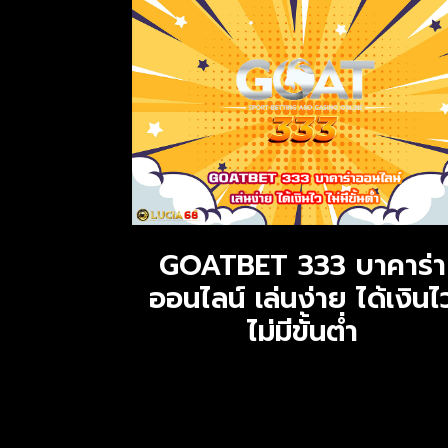
GOATBET 333 บาคาร่า
ออนไลน์ เล่นง่าย ได้เงินไ
ไม่มีขั้นต่ำ