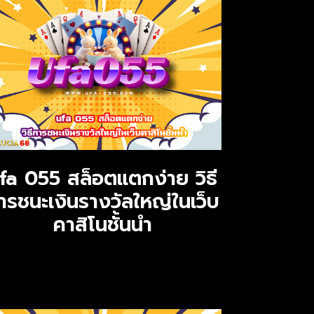
fa 055 สล็อตแตกง่าย วิธี
ารชนะเงินรางวัลใหญ่ในเว็บ
คาสิโนชั้นนำ