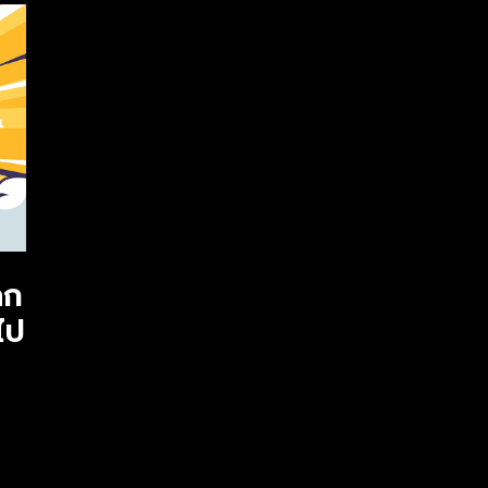
ลก
ไป