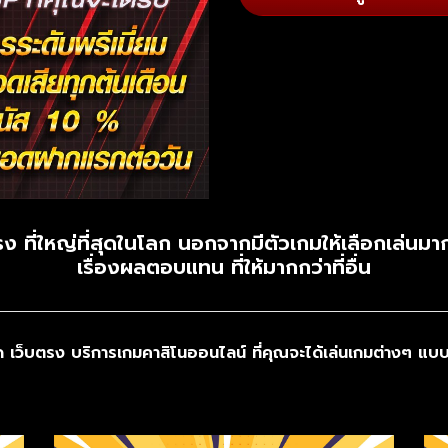
รง ที่ใหญ่ที่สุดในโลก นอกจากมีตัวเกมให้เลือกเล่น
เรื่องผลตอบแทน ที่ให้มากกว่าที่อื่น
 เว็บตรง บริการเกมคาสิโนออนไลน์ ที่คุณจะได้เล่นเกมต่างๆ แบบ