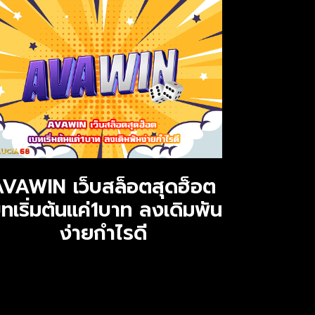
VAWIN เว็บสล็อตสุดฮ็อต
บทเริ่มต้นแค่1บาท ลงเดิมพัน
ง่ายกำไรดี