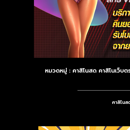
หมวดหมู่ : คาสิโนสด คาสิโนเว็บต
คาสิโนสด