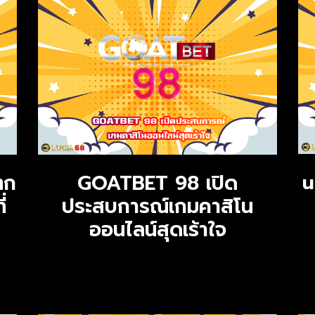
u
ตก
GOATBET 98 เปิด
่
ประสบการณ์เกมคาสิโน
ออนไลน์สุดเร้าใจ