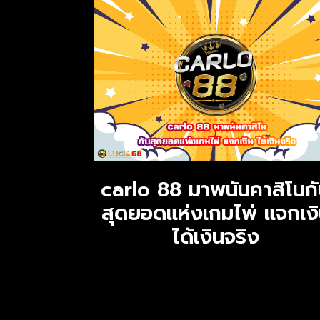
carlo 88 มาพนันคาสิโนก
สุดยอดแห่งเกมไพ่ แจกเง
ได้เงินจริง