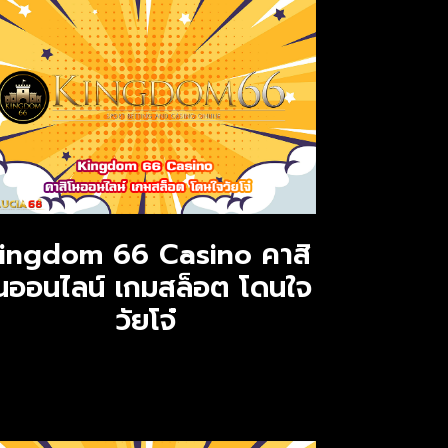
ingdom 66 Casino คาสิ
นออนไลน์ เกมสล็อต โดนใจ
วัยโจ๋