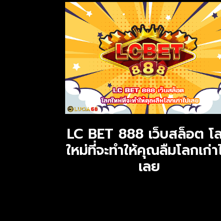
LC BET 888 เว็บสล็อต โ
ใหม่ที่จะทำให้คุณลืมโลกเก่า
เลย